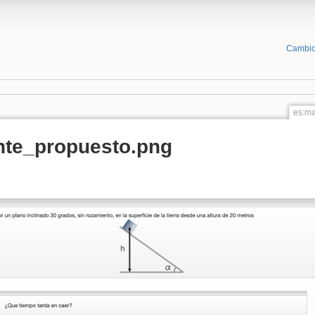
Cambio
es:ma
nte_propuesto.png