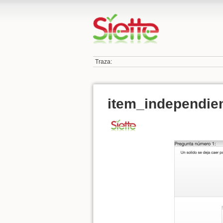
Traza:
item_independie