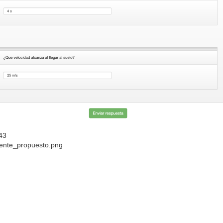
43
ente_propuesto.png