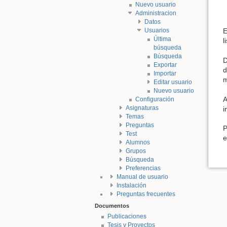
Nuevo usuario
Administracion
Datos
Usuarios
E
Última
l
búsqueda
Búsqueda
D
Exportar
d
Importar
m
Editar usuario
Nuevo usuario
A
Configuración
Asignaturas
i
Temas
Preguntas
P
Test
e
Alumnos
Grupos
Búsqueda
Preferencias
Manual de usuario
Instalación
Preguntas frecuentes
Documentos
Publicaciones
Tesis y Proyectos