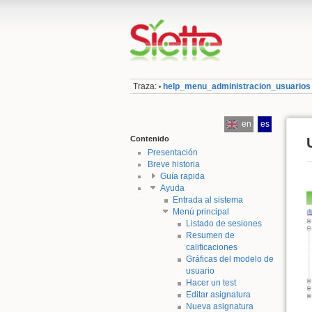
Traza:
help_menu_administracion_usuarios
•
en
es
Contenido
Presentación
Breve historia
Guía rapida
Ayuda
Entrada al sistema
Menú principal
Listado de sesiones
Resumen de
calificaciones
Gráficas del modelo de
usuario
Hacer un test
Editar asignatura
Nueva asignatura